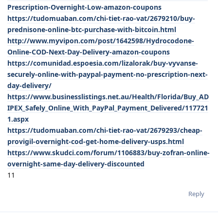
Prescription-Overnight-Low-amazon-coupons
https://tudomuaban.com/chi-tiet-rao-vat/2679210/buy-
prednisone-online-btc-purchase-with-bitcoin.html
http://www.myvipon.com/post/1642598/Hydrocodone-
Online-COD-Next-Day-Delivery-amazon-coupons
https://comunidad.espoesia.com/lizalorak/buy-vyvanse-
securely-online-with-paypal-payment-no-prescription-next-
day-delivery/
https://www.businesslistings.net.au/Health/Florida/Buy_AD
IPEX_Safely_Online_With_PayPal_Payment_Delivered/117721
1.aspx
https://tudomuaban.com/chi-tiet-rao-vat/2679293/cheap-
provigil-overnight-cod-get-home-delivery-usps.html
https://www.skudci.com/forum/1106883/buy-zofran-online-
overnight-same-day-delivery-discounted
11
Reply