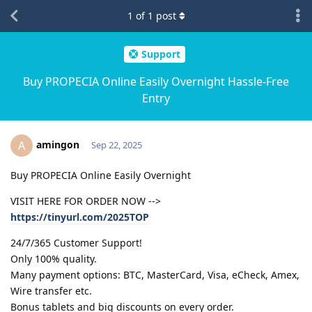
1
of
1
post
Support
Buy PROPECIA Online Easily Overnight Hassle-Free
Entry
amingon
A
Sep 22, 2025
Buy PROPECIA Online Easily Overnight
VISIT HERE FOR ORDER NOW -->
https://tinyurl.com/2025TOP
24/7/365 Customer Support!
Only 100% quality.
Many payment options: BTC, MasterCard, Visa, eCheck, Amex,
Wire transfer etc.
Bonus tablets and big discounts on every order.