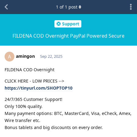
1
of
1
post
Support
FILDENA COD Overnight PayPal Powered Secure
amingon
A
Sep 22, 2025
FILDENA COD Overnight
CLICK HERE - LOW PRICES -->
https://tinyurl.com/SHOPTOP10
24/7/365 Customer Support!
Only 100% quality.
Many payment options: BTC, MasterCard, Visa, eCheck, Amex,
Wire transfer etc.
Bonus tablets and big discounts on every order.