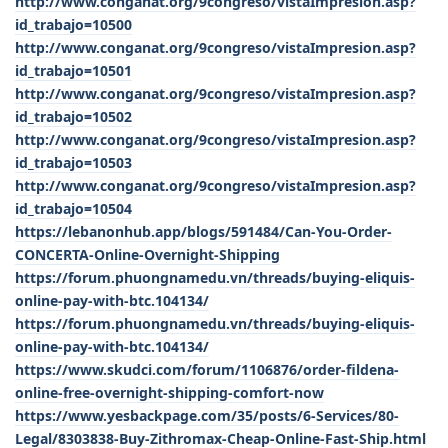
http://www.conganat.org/9congreso/vistaImpresion.asp?
id_trabajo=10500
http://www.conganat.org/9congreso/vistaImpresion.asp?
id_trabajo=10501
http://www.conganat.org/9congreso/vistaImpresion.asp?
id_trabajo=10502
http://www.conganat.org/9congreso/vistaImpresion.asp?
id_trabajo=10503
http://www.conganat.org/9congreso/vistaImpresion.asp?
id_trabajo=10504
https://lebanonhub.app/blogs/591484/Can-You-Order-
CONCERTA-Online-Overnight-Shipping
https://forum.phuongnamedu.vn/threads/buying-eliquis-
online-pay-with-btc.104134/
https://forum.phuongnamedu.vn/threads/buying-eliquis-
online-pay-with-btc.104134/
https://www.skudci.com/forum/1106876/order-fildena-
online-free-overnight-shipping-comfort-now
https://www.yesbackpage.com/35/posts/6-Services/80-
Legal/8303838-Buy-Zithromax-Cheap-Online-Fast-Ship.html